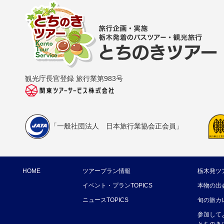
観光庁長官登録 旅行業第983号
「一般社団法人 日本旅行業協会正会員」
HOME
ツアープラン情報
栃木発ツ
イベント・プランTOPICS
本物の出
ニュースTOPICS
旬の旅カ
参加して